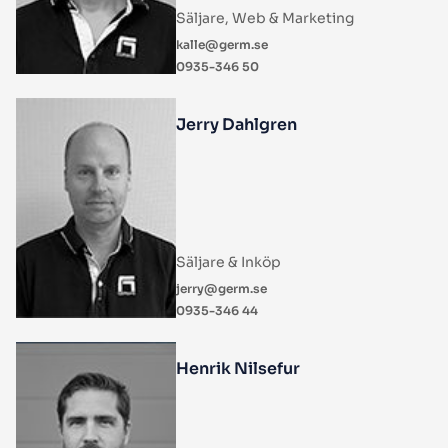
Säljare, Web & Marketing
kalle@germ.se
0935-346 50
Jerry Dahlgren
Säljare & Inköp
jerry@germ.se
0935-346 44
Henrik Nilsefur