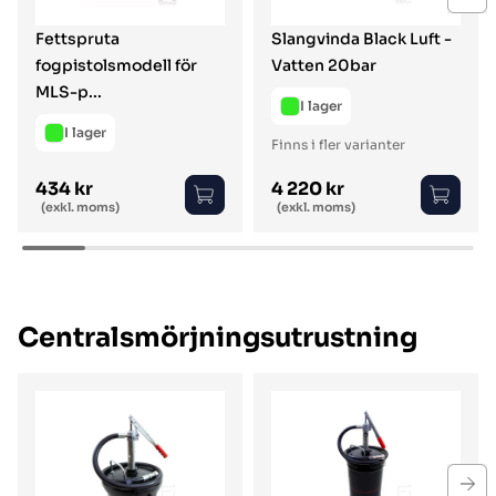
Fettspruta
Slangvinda Black Luft -
fogpistolsmodell för
Vatten 20bar
MLS-p...
I lager
I lager
Finns i fler varianter
434 kr
4 220 kr
Ordinarie pris
Ordinarie pris
(exkl. moms)
(exkl. moms)
Centralsmörjningsutrustning