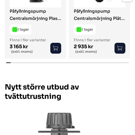
Påfyllningspump
Påfyllningspump
Centralsmörjning Plas...
Centralsmörjning Plåt...
I lager
I lager
Finns i fler varianter
Finns i fler varianter
3 165 kr
2 935 kr
Ordinarie pris
Ordinarie pris
(exkl. moms)
(exkl. moms)
Nytt större utbud av
tvättutrustning