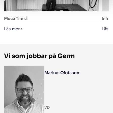
Meca Timrå
Infra
Läs mer
Läs 
Vi som jobbar på Germ
Markus Olofsson
VD