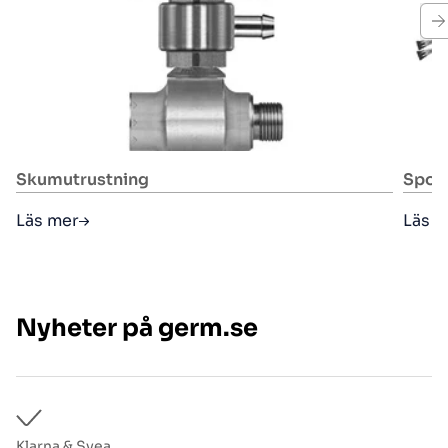
Skumutrustning
Spoll
Läs mer
Läs 
Nyheter på germ.se
Klarna & Svea