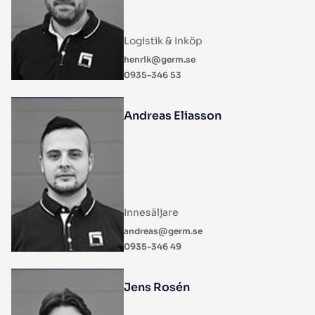
Logistik & Inköp
henrik@germ.se
0935-346 53
Andreas Eliasson
Innesäljare
andreas@germ.se
0935-346 49
Jens Rosén