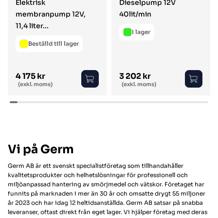
Elektrisk
Dieselpump 12V
membranpump 12V,
40lit/min
11,4 liter...
I lager
Beställd till lager
4 175 kr
3 202 kr
Ordinarie pris
Ordinarie pris
(exkl. moms)
(exkl. moms)
Vi på Germ
Germ AB är ett svenskt specialistföretag som tillhandahåller
kvalitetsprodukter och helhetslösningar för professionell och
miljöanpassad hantering av smörjmedel och vätskor. Företaget har
funnits på marknaden i mer än 30 år och omsatte drygt 55 miljoner
år 2023 och har idag 12 heltidsanställda. Germ AB satsar på snabba
leveranser, oftast direkt från eget lager. Vi hjälper företag med deras