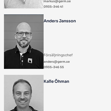
markus@germ.se
0935-346 41
Anders Jansson
Försäljningschef
anders@germ.se
0935-346 55
Kalle Öhman