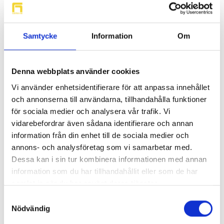
Samtycke
Information
Om
Denna webbplats använder cookies
Vi använder enhetsidentifierare för att anpassa innehållet
och annonserna till användarna, tillhandahålla funktioner
för sociala medier och analysera vår trafik. Vi
vidarebefordrar även sådana identifierare och annan
information från din enhet till de sociala medier och
annons- och analysföretag som vi samarbetar med.
Dessa kan i sin tur kombinera informationen med annan
information som du har tillhandahållit eller som de har
samlat in när du har använt deras tjänster.
Samtyckesval
Sök på vätska
Nödvändig