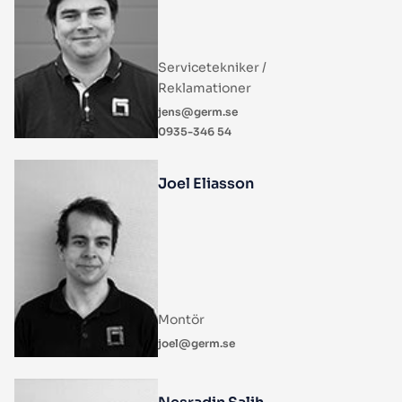
Servicetekniker /
Reklamationer
jens@germ.se
0935-346 54
Joel Eliasson
Montör
joel@germ.se