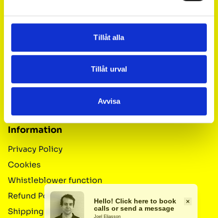
Navigate
Tillåt alla
Our Services
Tillåt urval
Area of ​​use
FAQ
Avvisa
About us
Information
Privacy Policy
Cookies
Whistleblower function
Refund Policy
Shipping policy