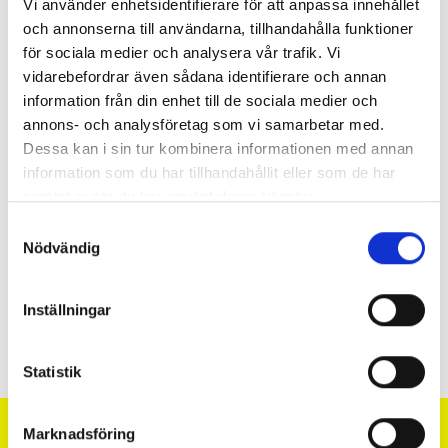
Vi använder enhetsidentifierare för att anpassa innehållet
och annonserna till användarna, tillhandahålla funktioner
för sociala medier och analysera vår trafik. Vi
vidarebefordrar även sådana identifierare och annan
information från din enhet till de sociala medier och
annons- och analysföretag som vi samarbetar med.
Dessa kan i sin tur kombinera informationen med annan
information som du har tillhandahållit eller som de har
samlat in när du har använt deras tjänster.
Samtyckesval
Nödvändig
Inställningar
Statistik
Footer
Marknadsföring
English
SEK