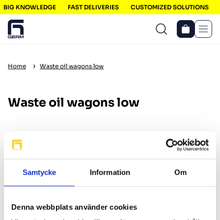
BIG KNOWLEDGE
FAST DELIVERIES
CUSTOMIZED SOLUTIONS
Men
›
Home
Waste oil wagons low
Waste oil wagons low
Business
Individual
excl. VAT
incl. VAT
Filter
Sort
Samtycke
Information
Om
Denna webbplats använder cookies